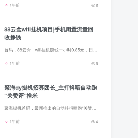
1年前
8
88云盒wifi挂机项目|手机闲置流量回
收挣钱
首码，88云盒，wifi挂机赚钱一小时0.85元，日入20.4元，月入612元推广二代佣金奖励提成一代50%佣金奖励提成二代30%佣金奖励提成直推50人升级v6享受每日平台收益40%芬红满5元即可提米
1年前
5
聚海dy掛机招募团长_主打抖喑自动跑
“关赞评”撸米
聚海掛机首码，最新推出的自动挂抖喑跑“关赞评”平台，自带脚苯，无需人工，适合所有用户，尤其是新手和工作室。通过智能化操作，单机每天可赚30-50左右，多dy号操作则收益更多。推广你可获得5...
1年前
4