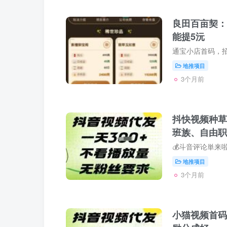
良田百亩契：
能提5沅
地推项目
3个月前
抖快视频种草
班族、自由职
地推项目
3个月前
小猫视频首码