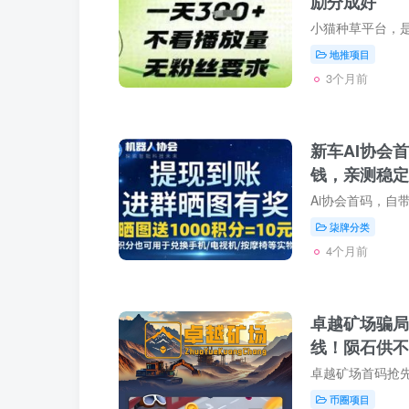
励分成好
地推项目
3个月前
新车AI协会首
钱，亲测稳定
柒牌分类
4个月前
卓越矿场骗局
线！陨石供不
币圈项目