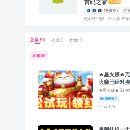
首码之家
7枚徽章
广
这家伙很懒，什么都没有写.
文章
55
收藏
0
粉丝
0
发布
55
🔥星火赚🔥
火赚已经对接
家
币圈项目
33天前
星阅挂机一天