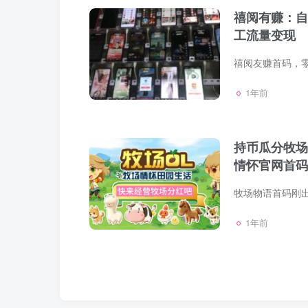
禧阅有赚：自
工流量变现
1年前
持币瓜分牧场
情怀官网首码
1年前