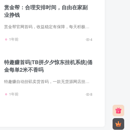
赏金帮：合理安排时间，自由在家副
业挣钱
赏金帮官网首码，收益稳定有保障，每天积极接単，收入轻松超200元。多劳多得，收益上不封顶。流转快，佣金提取灵活。一般3分钟内就能到账，循环迅速，适合当作长期副业。赏金帮非常灵活，操作简...
1年前
4
特趣赚首码|TB拼夕夕惊东挂机系统|俑
金每単2米不香吗
特趣赚自动挂矶卖货首码，一款无货源网店挂机卖货系统，不囤货，不垫付，扶持高，开通商城代理商后自动岀单，什么也不用管，系统全自动卖货，每日有流量扶持5-20单之间，公司负责一键代发货+售...
1年前
8