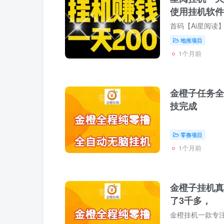
使用挂机软件
地推项目
1个月前
金橙子任务全
技完成
零撸项目
1个月前
金橙子挂机真
了3千多，