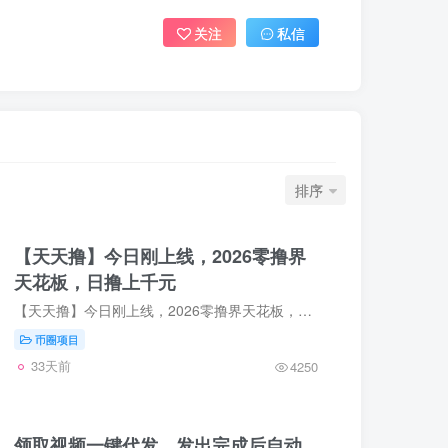
关注
私信
排序
【天天撸】今日刚上线，2026零撸界
天花板，日撸上千元
【天天撸】今日刚上线，2026零撸界天花板，日撸上千元，1元起提现秒到账推荐1人可获得100积分（10元），注册无需验证码、不实名、不养鸡，超级简单，水军可大干。平台每天分红大放水，超高福利...
币圈项目
33天前
4250
领取视频一键代发，发出完成后自动