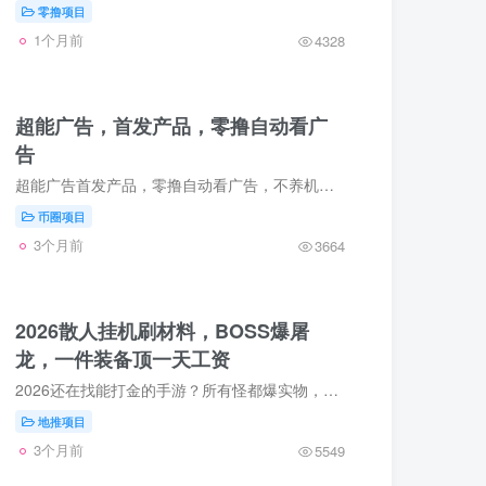
零撸项目
1个月前
4328
超能广告，首发产品，零撸自动看广
告
超能广告首发产品，零撸自动看广告，不养机保底收益高，放水中，单机每天30-50+，邀请日入百米，免费提供不养机玩法教程，扶持拉满，待遇置顶！官方有补贴政策浏览器扫码下载
币圈项目
3个月前
3664
2026散人挂机刷材料，BOSS爆屠
龙，一件装备顶一天工资
2026还在找能打金的手游？所有怪都爆实物，换币换米超轻松新人福利。 装备全可交易，元宝随时提米。散人挂机刷材料，BOSS爆屠龙，一件装备顶一天工资。不氪金也能当大佬，搬砖党实测稳定日入30...
地推项目
3个月前
5549