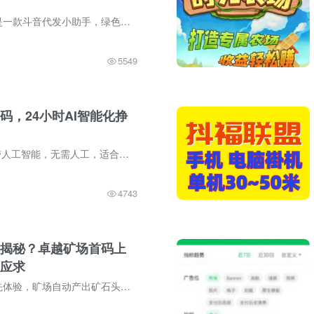
小猫种草平台，是一款斗音代发小助手，绿色内容，视频发出完成后，自动发放奖金，满1起致富宝提取，每天可重复做，非常简单的手机副业，值得大家肯定。小猫种草攻略：1.操作简单：平台里直接获...
5549
码，24小时AI智能化挣
Ai协会首码，自带人工智能，无需人工，适合所有用户，尤其是新手和工作室。通过智能化操作，单机每天可赚130-500左右，多号操作则收益更多。邀请一人注册即可获得5元+获得10%团队奖励，不设置上...
4743
揭秘？卓越矿场首码上
应求
卓越矿场首码抢先体验，旷场自动产出矿石头，项目方兜底回收，矿场名额有限，这是你快速体验和获取收益的最佳时机。实力团队对接，先到先得，赶快抢占先机吧！不同矿场产出明细：一级矿工：每日...