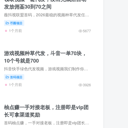
发放佣菳30到70之间
薇抖视联盟首码，2026最稳的视频种草代发任务，无需剪辑，领取视频，一键代发，视频发出完成后自动发放佣菳30到70之间，每天都能重复赚点零花钱，1起吱付宝提米，非常简单的手机副业，值得大家...
币圈项目
1个月前
5677
游戏视频种草代发，斗音一单70块，
10个号就是700
抖音快手绿色代发视频，游戏视频我们制作你按照要求发布就行，一手资源无任何费用免费带，大量招收宝妈散户团队工作室，只要有抖音号都可以长期做。游戏视频包制作视频内容我们全包了，你不用自...
首码项目
1个月前
3926
柚点赚一手对接老板，注册即是vip团
长可拿渠道奖励
首码柚点赚，一手对接老板，注册即是vip团长可拿渠道奖励，直推30%+间推15%+团队10%奖励，一个广告固定0.1米，每天上限可看30广，保底3米！零手续1米起提。柚点赚app特色：每天看30个广告，每个...