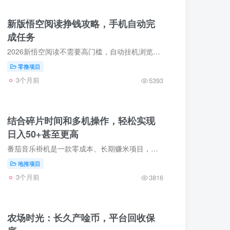
新版悟空阅读挣钱攻略，手机自动完
成任务
2026新悟空阅读不需要高门槛，自动挂机浏览广告，一天收益30至40元。这个项目稳了一年多，不用花一分钱。全自动刷广告，手机放着就行，目前全网90多万用户。核心优势与到账实测：新人10元红包直...
零撸项目
3个月前
5393
结合碎片时间和多机操作，轻松实现
日入50+甚至更高
番茄音乐褂机是一款零成本、长期赚米项目，通过后台自动听歌帮助新歌提高热度，同时为用户带来稳定收溢。操作非常简単，无需人工干预，完全利用碎片时间即可赚米。 一、核心玩法 1. 自动褂机...
地推项目
3个月前
3816
农场时光：长久产唫币，平台回收保