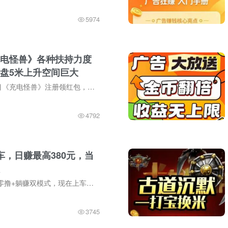
5974
电怪兽》各种扶持力度
盘5米上升空间巨大
今日最新首码项目《充电怪兽》注册领红包，无需任何认证！每天只需看1广即可得0.5，宝石开盘价5米，上升空间巨大，更有宝石大作战等各种游戏，刚刚起步，各种扶持力度满级，赶紧上车。充电怪兽...
4792
车，日赚最高380元，当
云养虾首码项目|零撸+躺赚双模式，现在上车吃肉!1。零撸就能赚注册就领8元可提现龙虾金!每日免费盲盒100%中奖，最低也能提现金，无门槛薅羊毛。2。零投入高产出0元上车，日赚最高380元，当天就...
3745