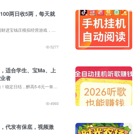
100两日收5两，每天就
通宝小店首码，招财进宝钱庄模拟经营游戏，用户可通过购置契书，每日坐收红利，还有定投计划，全球汾红，财源滚滚不息。元起提。无手续费。通宝契书。日息收益：良田百亩契：100两日收5两，每天...
5277
，适合学生、宝Ma、上
业者
💰斗音评论単来啦！稳定日结，醉高5-6元一単！视频种草代发最高10米一丹，想在家轻松赚零花钱吗？ ✅工作简単： 只需按照要求在指定斗音视频下写评论 ✅无需露脸、无需出镜 ✅不限时间、不...
4993
，代发有保底，视频激