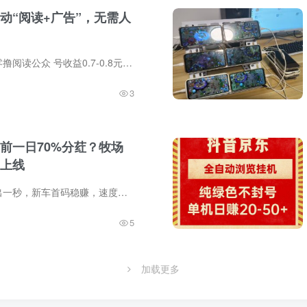
动“阅读+广告”，无需人
禧阅友赚首码，零撸阅读公众 号收益0.7-0.8元/篇。0投。单部手机日撸20元，月入600，正规零撸，无任何费用，而且推广无上限。禧阅友赚挂机阅读收益0.7-0.8元/篇（最高），收益上限369元/天，之...
3
前一日70%分荭？牧场
上线
牧场物语首码刚出一秒，新车首码稳赚，速度来对接哦，牧场等级越高，农场币产出越好，持币瓜分前一日平台70%分葒每天可无门槛提米10次，零撸直推一人奖励7.5元+20层俑金共计80%缇成，一元起自定...
5
加载更多