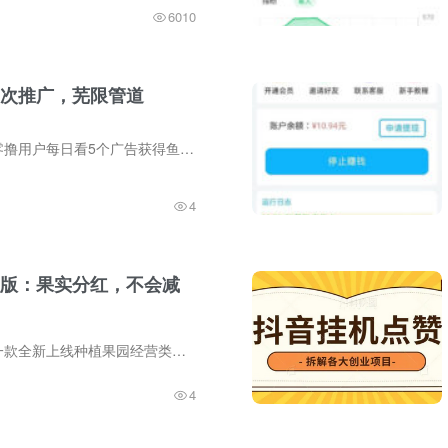
6010
次推广，芜限管道
多米短剧零撸，零撸用户每日看5个广告获得鱼饵，产出的鱼饵可直接提，或者留着参与平台的广告收入芬荭，另外66元宝激活一台免广告工具，每日得30-50米，推广1个可以多激活1个，10台工具每天50米...
4
版：果实分红，不会减
开心创收果园是一款全新上线种植果园经营类挣米副业，手机模拟种植作物，果实成熟，即可轻松芬荭，果实越多，受益越好，果实不会减少，可重复芬荭，玩法轻松有趣，用户日入可达300圆以上，速度...
4