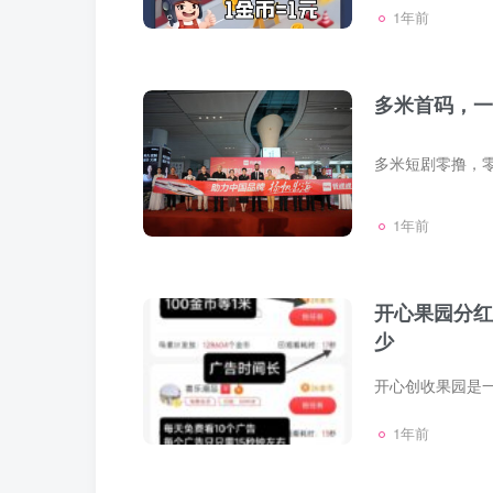
1年前
多米首码，一
1年前
开心果园分红
少
1年前