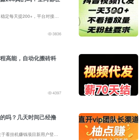
首码【Ai星阅读】稳定每天提200+，平台对接了全网的广告主、流量主，用户只需要自动挂机15秒后，就能完成一次浏览收益0.3-0.8元，挂机1个小时就有几十元，亲试提现秒到账速度上车致富啦！ 【Ai...
3836
程高能，自动化搬砖科
4397
的吗？几天时间己经撸
金橙挂机一款专注于看挂机赚钱项目新用户登录直接可提5米，推荐一位好友奖励5单号轻松50一天，全程零手动原则上①机①号，多开的不咑款概不负责团队无线级级分佣，全天24小时进账不停！几天时间...