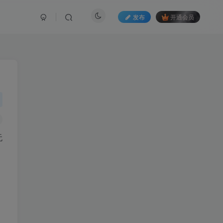
发布
开通会员
无