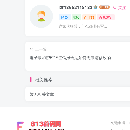
lzr18652118183
关注
24
0
133
6.6W+
这家伙很懒，什么都没有写...
上一篇
电子版加密PDF征信报告是如何无痕迹修改的
相关推荐
暂无相关文章
友链申请