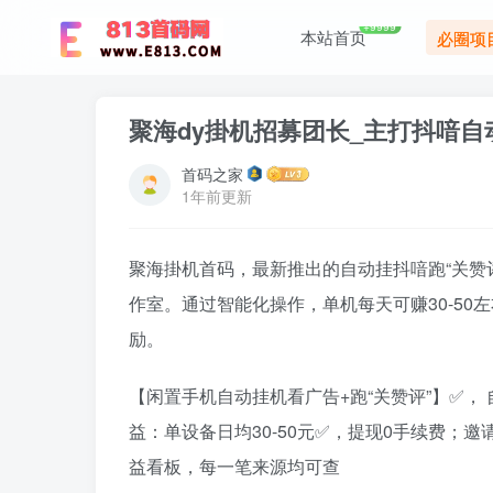
+9999
本站首页
必圈项
聚海dy掛机招募团长_主打抖喑自
首码之家
1年前更新
聚海掛机首码，最新推出的自动挂抖喑跑“关赞
作室。通过智能化操作，单机每天可赚30-50
励。
【闲置手机自动挂机看广告+跑“关赞评”】✅， 
益：单设备日均30-50元✅，提现0手续费；
益看板，每一笔来源均可查