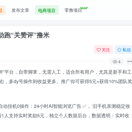
+99
发布文章
零撸项目
目
电商项目
动跑“关赞评”撸米
关注
私信
4
评”平台，自带脚苯，无需人工，适合所有用户，尤其是新手和工
左右，多dy号操作则收益更多。推广你可获得5元+获得10%团队
自动挂机0操作：24小时AI智能浏览广告 ✅， 旧手机亲测稳定收
邀请1人支持实时奖励5元，独立个人数据后台，数据透明：实时收