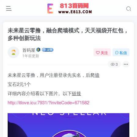
未来星云零撸，融合爬墙模式，天天福袋开红包，
多种创新玩法
首码屋
关注
私信
1年前更新
3
未来星云零撸，用户注册登录先实名，后爬
墙
宝石2元1个
详细内容介绍看以下图片。以下
链接
http://itlove.icu:7931/?inviteCode=671582