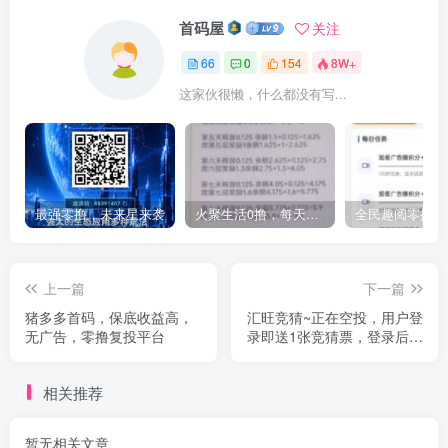
首码屋
关注
66
0
154
8W+
这家伙很懒，什么都没有写...
最强零撸，未来星来袭
火聚生活0撸，每天5个广告，简单爬墙就行，价值高
上一篇
下一篇
猪多多首码，保底收益高，
汇旺竞猜~正在空投，用户登
无广告，零撸复投平台
录即送1张竞猜票，登录后手
动再领取一张，
相关推荐
暂无相关文章