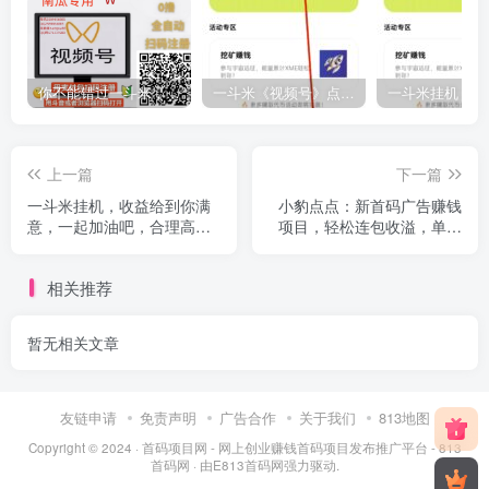
你不能错过一斗米，稳定的项目！
一斗米《视频号》点赞赚钱，马上大爆发
上一篇
下一篇
一斗米挂机，收益给到你满
小豹点点：新首码广告赚钱
意，一起加油吧，合理高收
项目，轻松连包收溢，单机
益
高收益！
相关推荐
暂无相关文章
友链申请
免责声明
广告合作
关于我们
813地图
Copyright © 2024 ·
首码项目网 - 网上创业赚钱首码项目发布推广平台 - 813
首码网
· 由
E813首码网
强力驱动.