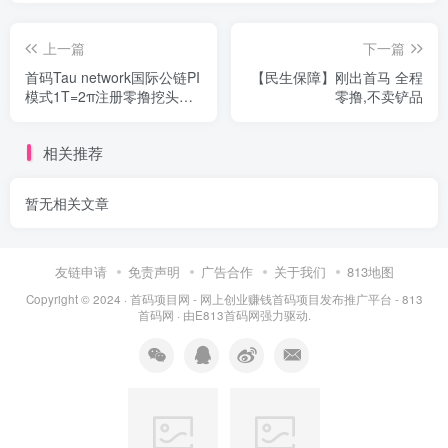
上一篇
下一篇
首码Tau network国际公链PI
【民生保障】刚出首马 全程
模式1T=2π注册零撸挖头矿
零撸,不卖铲品
每天领一次
相关推荐
暂无相关文章
友链申请
免责声明
广告合作
关于我们
813地图
Copyright © 2024 ·
首码项目网 - 网上创业赚钱首码项目发布推广平台 - 813
首码网
· 由
E813首码网
强力驱动.