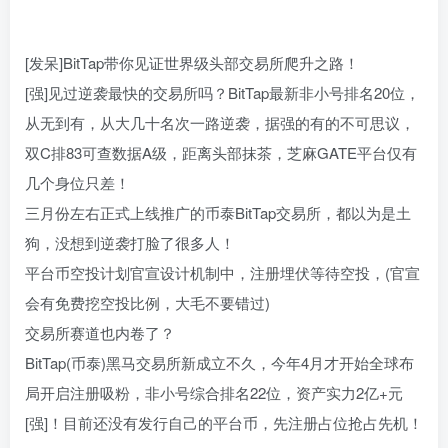
[发呆]BitTap带你见证世界级头部交易所爬升之路！
[强]见过逆袭最快的交易所吗？BitTap最新非小号排名20位，
从无到有，从大几十名次一路逆袭，据强的有的不可思议，
双C排83可查数据A级，距离头部抹茶，芝麻GATE平台仅有
几个身位只差！
三月份左右正式上线推广的币泰BitTap交易所，都以为是土
狗，没想到逆袭打脸了很多人！
平台币空投计划官宣设计机制中，注册埋伏等待空投，(官宣
会有免费挖空投比例，大毛不要错过)
交易所赛道也内卷了？
BitTap(币泰)黑马交易所新成立不久，今年4月才开始全球布
局开启注册吸粉，非小号综合排名22位，资产实力2亿+元
[强]！目前还没有发行自己的平台币，先注册占位抢占先机！