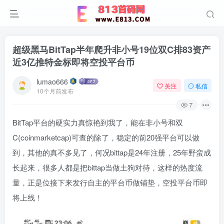
超级黑马BitTap半年爬升非小号19位双C排83资产
近3亿推特金标即将空投平台币
lumao666
关注
私信
10个月前发布
7
BitTap平台的硬实力真惊艳到我了，能在非小号和双
C(coinmarketcap)可查的除了，稳定的前20强平台可以做
到，其他的真不多见了，何况bittap是24年注册，25年野蛮成
长起来，很多人都是把bittap当做土狗对待，这样的热度流
量，正是位接下来发行自主的平台币做铺垫，空投平台币即
将上线！