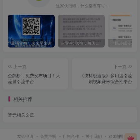
这家伙很懒，什么都没有写...
最强零撸，未来星来袭
火聚生活0撸，每天5个广告，简单爬墙就行，价值高
上一篇
下一篇
企鹊桥，免费发布项目！大
《快抖极速版》多用途引流
流量引流平台
刷视频赚米综合性平台
相关推荐
暂无相关文章
友链申请
免责声明
广告合作
关于我们
813地图