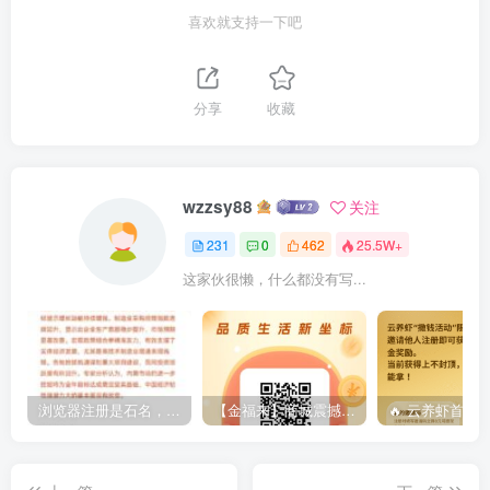
喜欢就支持一下吧
分享
收藏
wzzsy88
关注
231
0
462
25.5W+
这家伙很懒，什么都没有写...
浏览器注册是石名，3证合一（手机号要与实名和卡一致）简单实
【金福来】商城震撼来袭~2026王炸摸式，全程零撸，三三滑落，每天只需要看完24个光告即可转米