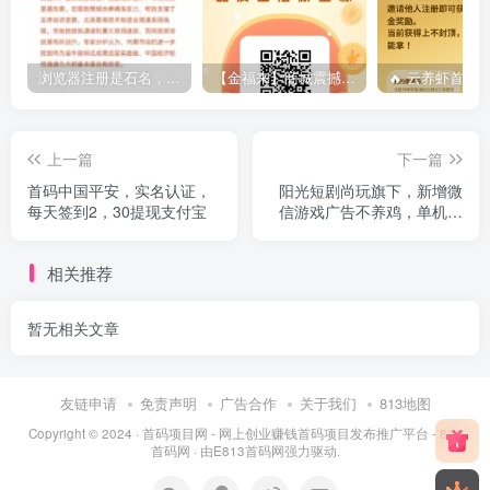
浏览器注册是石名，3证合一（手机号要与实名和卡一致）简单实
【金福来】商城震撼来袭~2026王炸摸式，全程零撸，三三滑落，每天只需要看完24个光告即可转米
上一篇
下一篇
首码中国平安，实名认证，
阳光短剧尚玩旗下，新增微
每天签到2，30提现支付宝
信游戏广告不养鸡，单机几
十以上
相关推荐
暂无相关文章
友链申请
免责声明
广告合作
关于我们
813地图
Copyright © 2024 ·
首码项目网 - 网上创业赚钱首码项目发布推广平台 - 813
首码网
· 由
E813首码网
强力驱动.