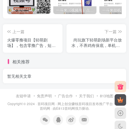
你不能错过一斗米，稳定的项目！
一斗米《视频号》点赞赚钱，马上大爆发
上一篇
下一篇
火爆零撸项目【轻萌剧
尚玩旗下轻萌剧场新平台放
场】，包含零撸广告，短
水，不养鸡有保底，单机20-
剧，K歌活动
30+
相关推荐
暂无相关文章
友链申请
免责声明
广告合作
关于我们
813地图
Copyright © 2024 ·
首码项目网 - 网上创业赚钱首码项目发布推广平台 - 813
首码网
· 由
E813首码网
强力驱动.